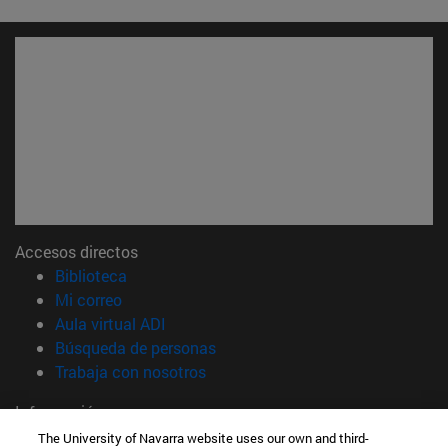
Accesos directos
(abre en nueva ventana)
Biblioteca
(abre en nueva ventana)
Mi correo
(abre en nueva ventana)
Aula virtual ADI
(abre en nueva ventana)
Búsqueda de personas
(abre en nueva ventana)
Trabaja con nosotros
Información
TFNO +34 948 42 56 00
The University of Navarra website uses our own and third-