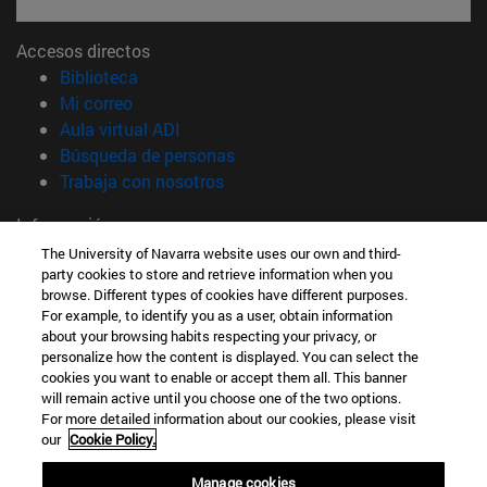
Accesos directos
(abre en nueva ventana)
Biblioteca
(abre en nueva ventana)
Mi correo
(abre en nueva ventana)
Aula virtual ADI
(abre en nueva ventana)
Búsqueda de personas
(abre en nueva ventana)
Trabaja con nosotros
Información
TFNO +34 948 42 56 00
The University of Navarra website uses our own and third-
party cookies to store and retrieve information when you
¿QUÉ GRADO TE INTERESA?
browse. Different types of cookies have different purposes.
¿QUÉ MÁSTER TE INTERESA?
For example, to identify you as a user, obtain information
© Universidad de Navarra
about your browsing habits respecting your privacy, or
personalize how the content is displayed. You can select the
Información legal
cookies you want to enable or accept them all. This banner
Accesibilidad
will remain active until you choose one of the two options.
For more detailed information about our cookies, please visit
Configuración de cookies
our
Cookie Policy.
Localizador de campus
Manage cookies