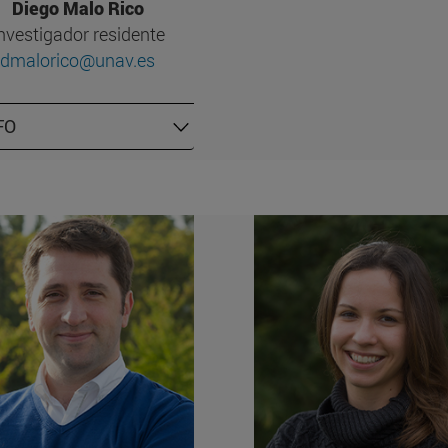
Diego Malo Rico
nvestigador residente
dmalorico@unav.es
FO