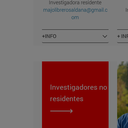
Investigadora residente
majolibrerosaldana@gmail.c
I
om
+INFO
+ IN
Investigadores no
residentes