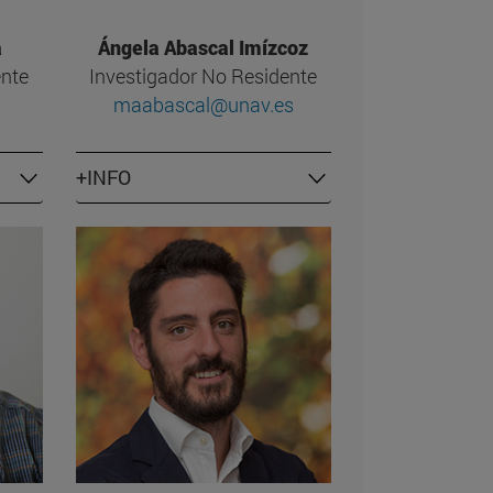
a
Ángela Abascal Imízcoz
ente
Investigador No Residente
maabascal@unav.es
+INFO