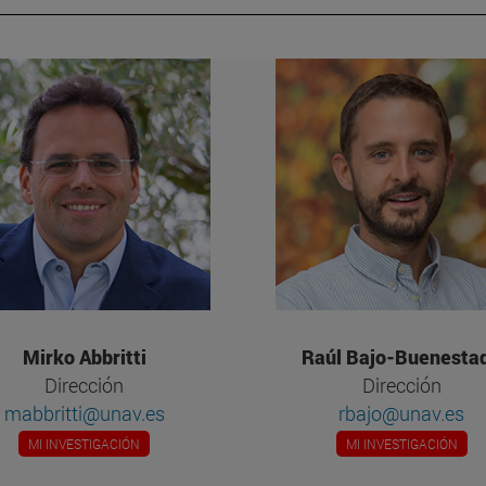
Mirko Abbritti
Raúl Bajo-Buenesta
Dirección
Dirección
mabbritti@unav.es
rbajo@unav.es
MI INVESTIGACIÓN
MI INVESTIGACIÓN