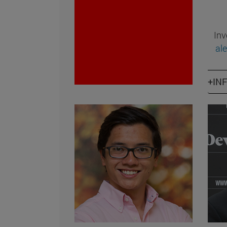
Inv
al
+IN