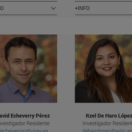
FO
+INFO
avid Echeverry Pérez
Itzel De Haro Lópe
nvestigador Residente
Investigador Residen
decheverryp@unav.es
deharolopez@wisc.e