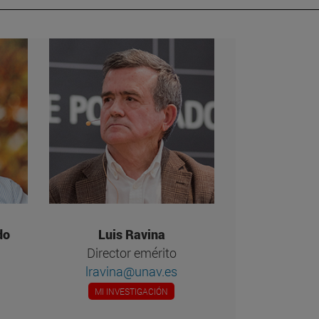
do
Luis Ravina
Director emérito
lravina@unav.es
MI INVESTIGACIÓN