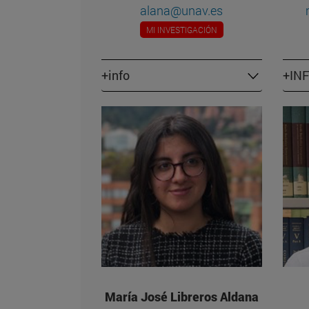
alana@unav.es
MI INVESTIGACIÓN
+info
+IN
María José Libreros Aldana