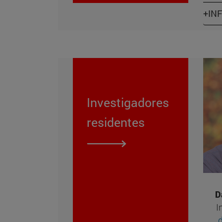
+IN
Investigadores
residentes
D
I