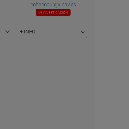
cchaccour@unav.es
MI INVESTIGACIÓN
+ INFO