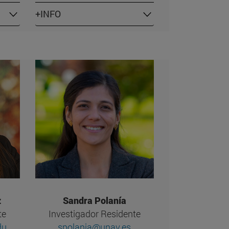
+INFO
z
Sandra Polanía
te
Investigador Residente
du
spolania@unav.es