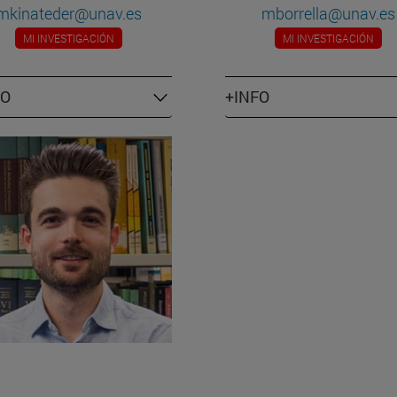
mkinateder@unav.es
mborrella@unav.es
MI INVESTIGACIÓN
MI INVESTIGACIÓN
FO
+INFO