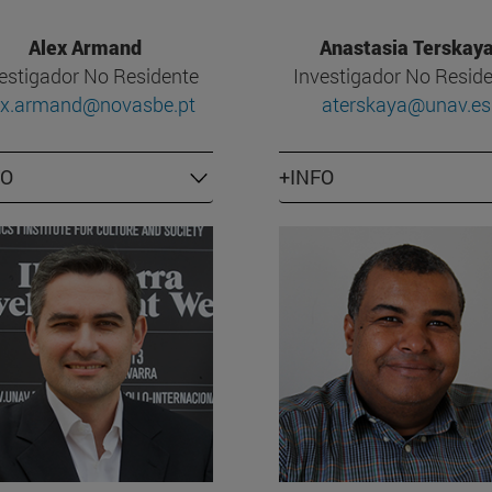
Alex Armand
Anastasia Terskay
estigador No Residente
Investigador No Resid
ex.armand@novasbe.pt
aterskaya@unav.es
FO
+INFO