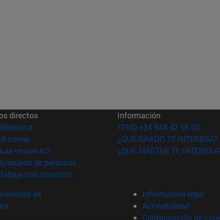
os directos
Información
(abre en nueva ventana)
Biblioteca
TFNO +34 948 42 56 00
(abre en nueva ventana)
Mi correo
¿QUÉ GRADO TE INTERESA?
(abre en nueva ventana)
Aula virtual ADI
¿QUÉ MÁSTER TE INTERESA
(abre en nueva ventana)
Búsqueda de personas
(abre en nueva ventana)
Trabaja con nosotros
versidad de
Información legal
rra
Accesibilidad
Configuración de coo