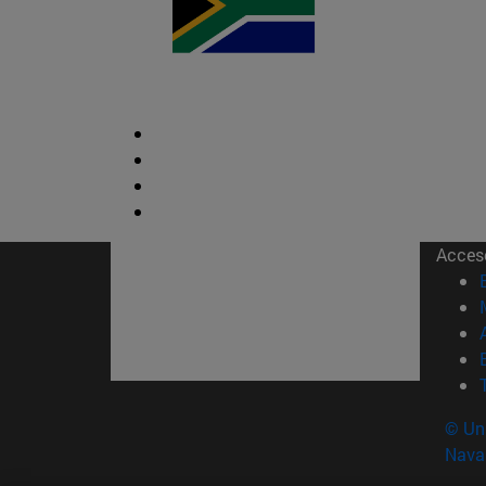
Acces
© Uni
Nava