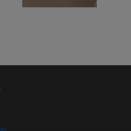
?
kies