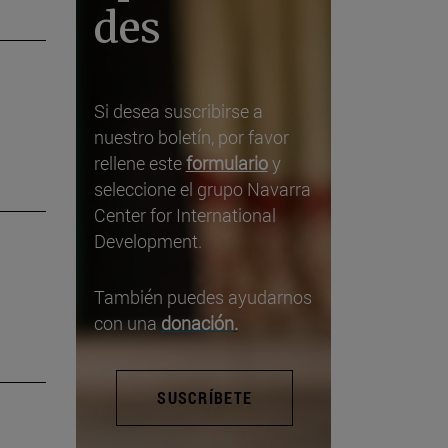
des
Si desea suscribirse a
nuestro boletín, por favor
rellene este
formulario
y
seleccione el grupo Navarra
Center for International
Development.
También puedes ayudarnos
con una
donación
.
SUSCRÍBETE