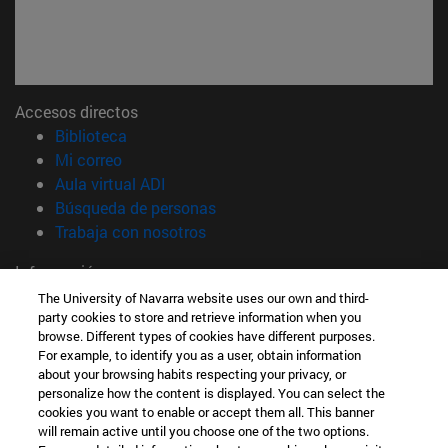
Accesos directos
(abre en nueva ventana)
Biblioteca
(abre en nueva ventana)
Mi correo
(abre en nueva ventana)
Aula virtual ADI
(abre en nueva ventana)
Búsqueda de personas
(abre en nueva ventana)
Trabaja con nosotros
Información
TFNO +34 948 42 56 00
The University of Navarra website uses our own and third-
party cookies to store and retrieve information when you
¿QUÉ GRADO TE INTERESA?
browse. Different types of cookies have different purposes.
¿QUÉ MÁSTER TE INTERESA?
For example, to identify you as a user, obtain information
© Universidad de Navarra
about your browsing habits respecting your privacy, or
personalize how the content is displayed. You can select the
Información legal
cookies you want to enable or accept them all. This banner
Accesibilidad
will remain active until you choose one of the two options.