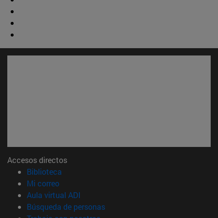
Accesos directos
(abre en nueva ventana)
Biblioteca
(abre en nueva ventana)
Mi correo
(abre en nueva ventana)
Aula virtual ADI
(abre en nueva ventana)
Búsqueda de personas
(abre en nueva ventana)