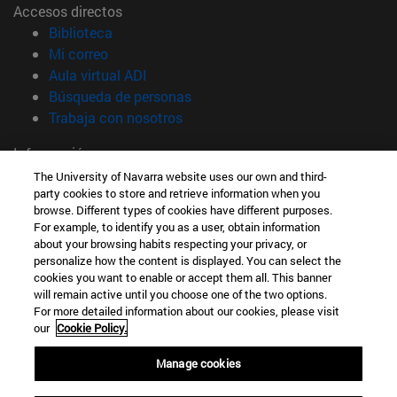
Accesos directos
(abre en nueva ventana)
Biblioteca
(abre en nueva ventana)
Mi correo
(abre en nueva ventana)
Aula virtual ADI
(abre en nueva ventana)
Búsqueda de personas
(abre en nueva ventana)
Trabaja con nosotros
Información
TFNO +34 948 42 56 00
The University of Navarra website uses our own and third-
party cookies to store and retrieve information when you
¿QUÉ GRADO TE INTERESA?
browse. Different types of cookies have different purposes.
¿QUÉ MÁSTER TE INTERESA?
For example, to identify you as a user, obtain information
© Universidad de Navarra
about your browsing habits respecting your privacy, or
personalize how the content is displayed. You can select the
Información legal
cookies you want to enable or accept them all. This banner
Accesibilidad
will remain active until you choose one of the two options.
For more detailed information about our cookies, please visit
Configuración de cookies
our
Cookie Policy.
Localizador de campus
Manage cookies