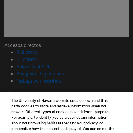
Accesos directos
(abre en nueva ventana)
Biblioteca
(abre en nueva ventana)
Mi correo
(abre en nueva ventana)
Aula virtual ADI
(abre en nueva ventana)
Búsqueda de personas
(abre en nueva ventana)
Trabaja con nosotros
Información
TFNO +34 948 42 56 00
The University of Navarra website uses our own and third-
party cookies to store and retrieve information when you
¿QUÉ GRADO TE INTERESA?
browse. Different types of cookies have different purposes.
¿QUÉ MÁSTER TE INTERESA?
For example, to identify you as a user, obtain information
© Universidad de Navarra
about your browsing habits respecting your privacy, or
personalize how the content is displayed. You can select the
Información legal